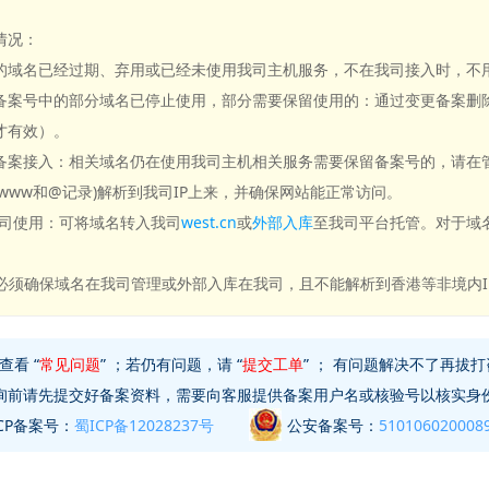
情况：
的域名已经过期、弃用或已经未使用我司主机服务，不在我司接入时，不
备案号中的部分域名已停止使用，部分需要保留使用的：通过变更备案删除
才有效）。
备案接入：相关域名仍在使用我司主机相关服务需要保留备案号的，请在
www和@记录)解析到我司IP上来，并确保网站能正常访问。
我司使用：可将域名转入我司
west.cn
或
外部入库
至我司平台托管。对于域
。
，必须确保域名在我司管理或外部入库在我司，且不能解析到香港等非境内I
看 “
常见问题
” ；若仍有问题，请 “
提交工单
” ； 有问题解决不了再拔打
询前请先提交好备案资料，需要向客服提供备案用户名或核验号以核实身
ICP备案号：
蜀ICP备12028237号
公安备案号：
510106020008