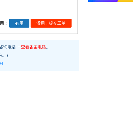
用：
咨询电话 ：
查看备案电话
。
份。）
94